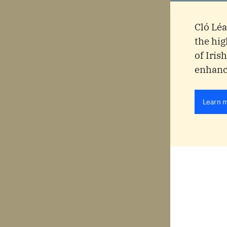
Cló Léa
the hig
of Iris
enhance
Learn 