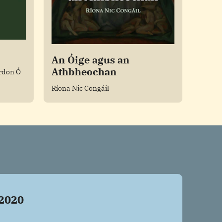
An Óige agus an
Athbheochan
rdon Ó
Ríona Nic Congáil
 2020