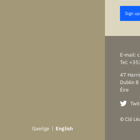
Sign up
E-mail
:
c
Tel
: +35
47 Harri
Dublin 8
Éire
Twit
© Cló Lé
Ga
eilge
En
glish