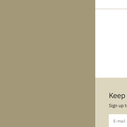
Keep 
Sign up t
E-mail