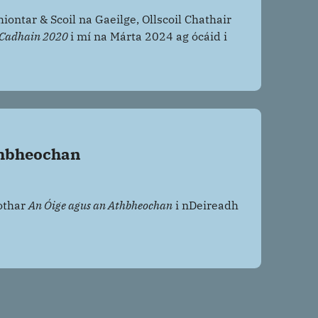
hiontar & Scoil na Gaeilge, Ollscoil Chathair
 Cadhain 2020
i mí na Márta 2024 ag ócáid i
thbheochan
aothar
An Óige agus an Athbheochan
i nDeireadh