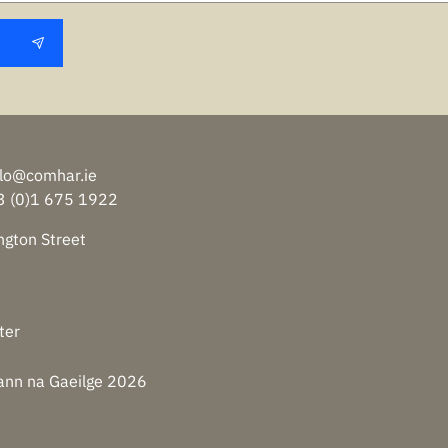
lo@comhar.ie
3 (0)1 675 1922
ngton Street
ter
ann na Gaeilge
2026