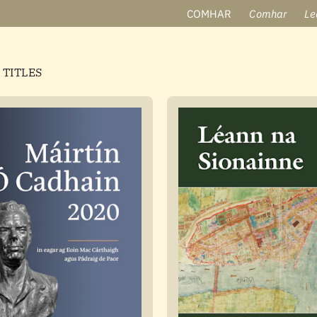
COMHAR
Comhar
Le
 titles