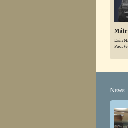
Máir
Eoin M
Paor (e
News