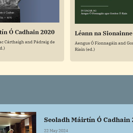
tín Ó Cadhain 2020
Léann na Sionainne
ac Cárthaigh and Pádraig de
Aengus Ó Fionnagáin and Go
d.)
Riain (ed.)
Seoladh Máirtín Ó Cadhain
22 May 2024