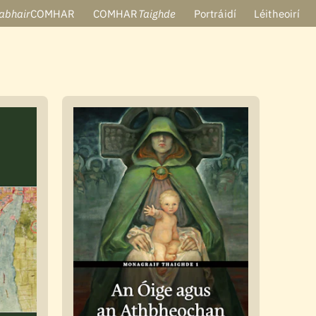
abhair
COMHAR
COMHAR
Taighde
Portráidí
Léitheoirí