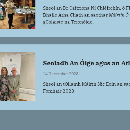
Sheol an Dr Caitríona Ní Chléirchín, ó F
Bhaile Átha Cliath an saothar
Máirtín Ó
gColáiste na Tríonóide.
Seoladh An Óige agus an A
14 December 2023
Sheol an tOllamh Máirín Nic Eoin an s
Fómhair 2023.