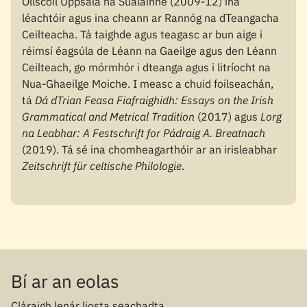
Ollscoil Uppsala na Sualainne (2009-12) ina
léachtóir agus ina cheann ar Rannóg na dTeangacha
Ceilteacha. Tá taighde agus teagasc ar bun aige i
réimsí éagsúla de Léann na Gaeilge agus den Léann
Ceilteach, go mórmhór i dteanga agus i litríocht na
Nua-Ghaeilge Moiche. I measc a chuid foilseachán,
tá
Dá dTrian Feasa Fiafraighidh: Essays on the Irish
Grammatical and Metrical Tradition
(2017) agus
Lorg
na Leabhar: A Festschrift for Pádraig A. Breatnach
(2019). Tá sé ina chomheagarthóir ar an irisleabhar
Zeitschrift für celtische Philologie
.
Bí ar an eolas
Cláraigh lenár liosta seachadta