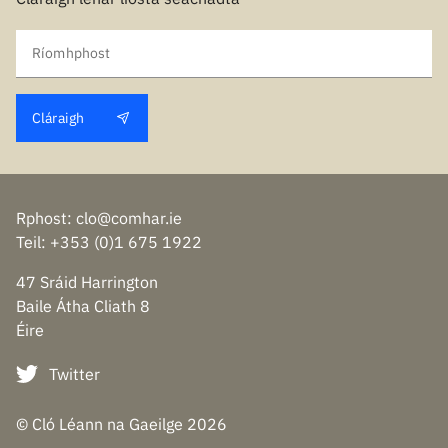
Ríomhphost
Cláraigh
Rphost
:
clo@comhar.ie
Teil
: +353 (0)1 675 1922
47 Sráid Harrington
Baile Átha Cliath 8
Éire
Twitter
© Cló Léann na Gaeilge
2026