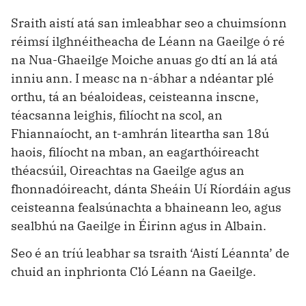
Sraith aistí atá san imleabhar seo a chuimsíonn
réimsí ilghnéitheacha de Léann na Gaeilge ó ré
na Nua-Ghaeilge Moiche anuas go dtí an lá atá
inniu ann. I measc na n-ábhar a ndéantar plé
orthu, tá an béaloideas, ceisteanna inscne,
téacsanna leighis, filíocht na scol, an
Fhiannaíocht, an t-amhrán liteartha san 18ú
haois, filíocht na mban, an eagarthóireacht
théacsúil, Oireachtas na Gaeilge agus an
fhonnadóireacht, dánta Sheáin Uí Ríordáin agus
ceisteanna fealsúnachta a bhaineann leo, agus
sealbhú na Gaeilge in Éirinn agus in Albain.
Seo é an tríú leabhar sa tsraith ‘Aistí Léannta’ de
chuid an inphrionta Cló Léann na Gaeilge.