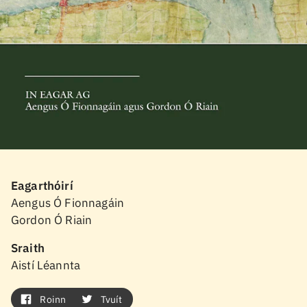
Eagarthóirí
Aengus Ó Fionnagáin
Gordon Ó Riain
Sraith
Aistí Léannta
Roinn
Tvuít