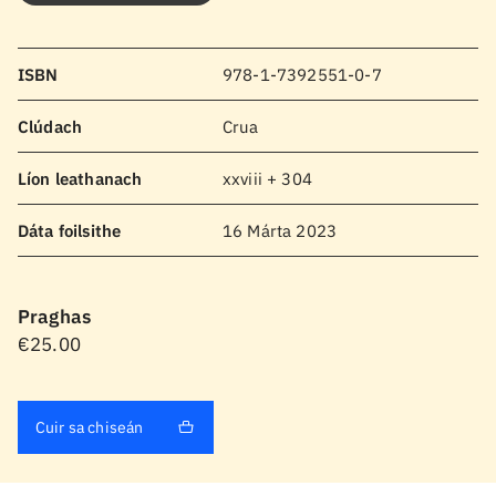
ISBN
978-1-7392551-0-7
Clúdach
Crua
Líon leathanach
xxviii + 304
Dáta foilsithe
16 Márta 2023
Praghas
€25.00
Cuir sa chiseán