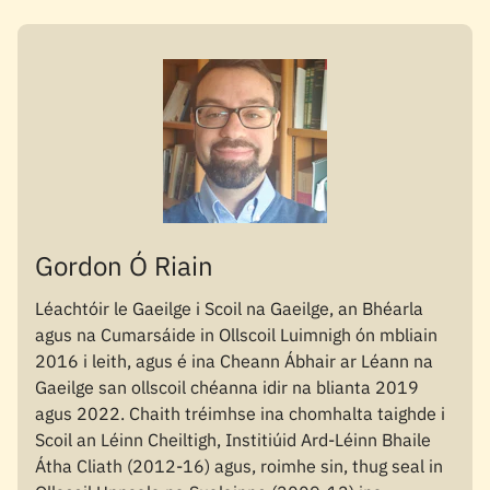
Gordon Ó Riain
Léachtóir le Gaeilge i Scoil na Gaeilge, an Bhéarla
agus na Cumarsáide in Ollscoil Luimnigh ón mbliain
2016 i leith, agus é ina Cheann Ábhair ar Léann na
Gaeilge san ollscoil chéanna idir na blianta 2019
agus 2022. Chaith tréimhse ina chomhalta taighde i
Scoil an Léinn Cheiltigh, Institiúid Ard-Léinn Bhaile
Átha Cliath (2012-16) agus, roimhe sin, thug seal in