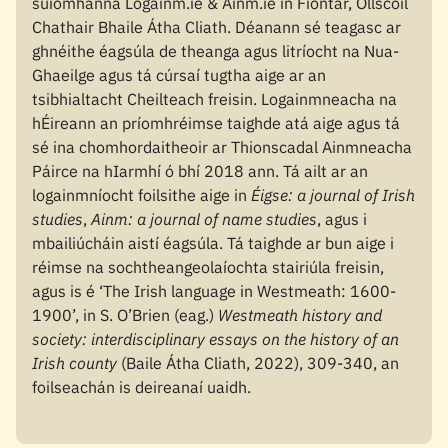
suíomhanna Logainm.ie & Ainm.ie in Fiontar, Ollscoil
Chathair Bhaile Átha Cliath. Déanann sé teagasc ar
ghnéithe éagsúla de theanga agus litríocht na Nua-
Ghaeilge agus tá cúrsaí tugtha aige ar an
tsibhialtacht Cheilteach freisin. Logainmneacha na
hÉireann an príomhréimse taighde atá aige agus tá
sé ina chomhordaitheoir ar Thionscadal Ainmneacha
Páirce na hIarmhí ó bhí 2018 ann. Tá ailt ar an
logainmníocht foilsithe aige in
Éigse: a journal of Irish
studies
,
Ainm: a journal of name studies
, agus i
mbailiúcháin aistí éagsúla. Tá taighde ar bun aige i
réimse na sochtheangeolaíochta stairiúla freisin,
agus is é ‘The Irish language in Westmeath: 1600-
1900’, in S. O’Brien (eag.)
Westmeath history and
society: interdisciplinary essays on the history of an
Irish county
(Baile Átha Cliath, 2022), 309-340, an
foilseachán is deireanaí uaidh.