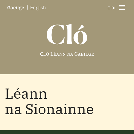
Ga
eilge
En
glish
Clár
Léann
na Sionainne