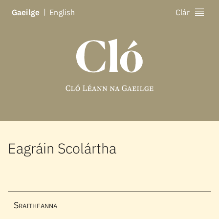
Ga
eilge
En
glish
Clár
Eagráin Scolártha
Sraitheanna