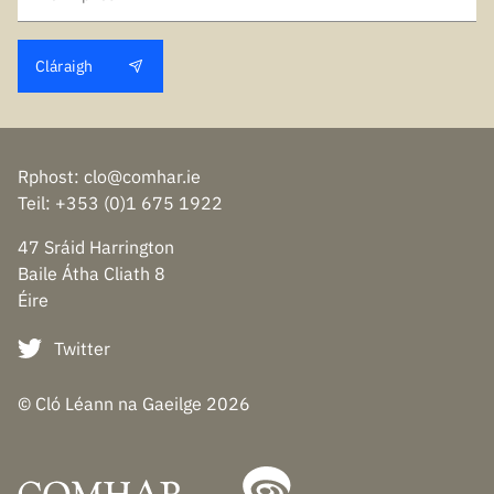
Cláraigh
Rphost
:
clo@comhar.ie
Teil
: +353 (0)1 675 1922
47 Sráid Harrington
Baile Átha Cliath 8
Éire
Twitter
© Cló Léann na Gaeilge
2026