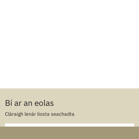
Bí ar an eolas
Cláraigh lenár liosta seachadta
Ríomhphost