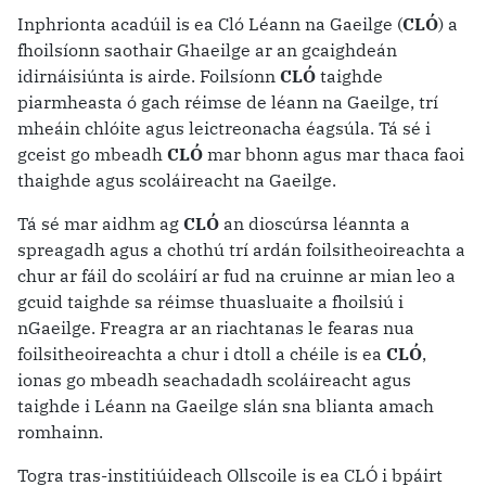
Inphrionta acadúil is ea Cló Léann na Gaeilge (
CLÓ
) a
fhoilsíonn saothair Ghaeilge ar an gcaighdeán
idirnáisiúnta is airde. Foilsíonn
CLÓ
taighde
piarmheasta ó gach réimse de léann na Gaeilge, trí
mheáin chlóite agus leictreonacha éagsúla. Tá sé i
gceist go mbeadh
CLÓ
mar bhonn agus mar thaca faoi
thaighde agus scoláireacht na Gaeilge.
Tá sé mar aidhm ag
CLÓ
an dioscúrsa léannta a
spreagadh agus a chothú trí ardán foilsitheoireachta a
chur ar fáil do scoláirí ar fud na cruinne ar mian leo a
gcuid taighde sa réimse thuasluaite a fhoilsiú i
nGaeilge. Freagra ar an riachtanas le fearas nua
foilsitheoireachta a chur i dtoll a chéile is ea
CLÓ
,
ionas go mbeadh seachadadh scoláireacht agus
taighde i Léann na Gaeilge slán sna blianta amach
romhainn.
Togra tras-institiúideach Ollscoile is ea CLÓ i bpáirt