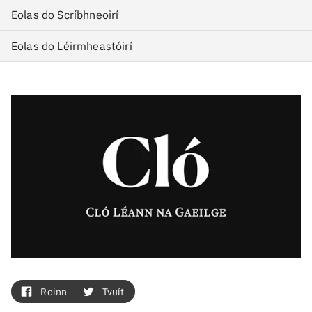
Eolas do Scríbhneoirí
Eolas do Léirmheastóirí
Roinn
Tvuít