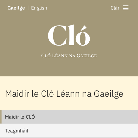
Ga
eilge
En
glish
Clár
Maidir le Cló Léann na Gaeilge
Maidir le CLÓ
Teagmháil