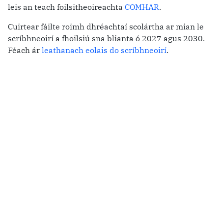
leis an teach foilsitheoireachta
COMHAR
.
Cuirtear fáilte roimh dhréachtaí scolártha ar mian le
scríbhneoirí a fhoilsiú sna blianta ó 2027 agus 2030.
Féach ár
leathanach eolais do scríbhneoirí
.